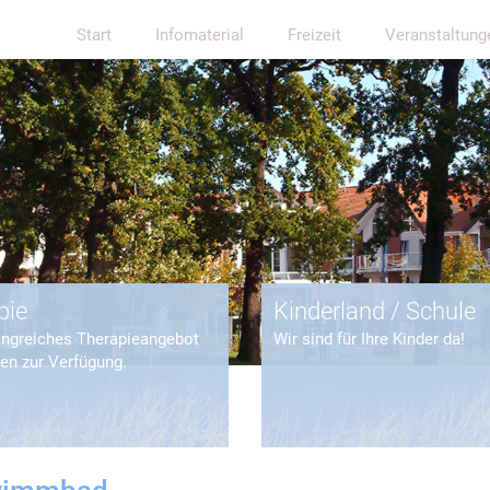
Start
Infomaterial
Freizeit
Veranstaltung
pie
Kinderland / Schule
angreiches Therapieangebot
Wir sind für Ihre Kinder da!
nen zur Verfügung.