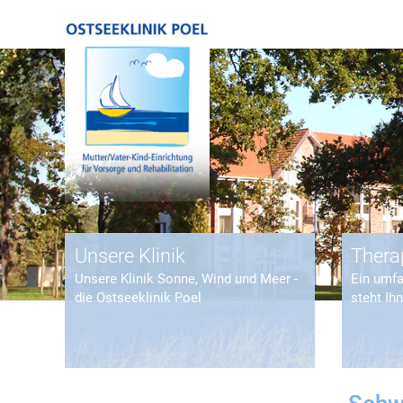
Unsere Klinik
Thera
Unsere Klinik Sonne, Wind und Meer -
Ein umf
die Ostseeklinik Poel
steht Ih