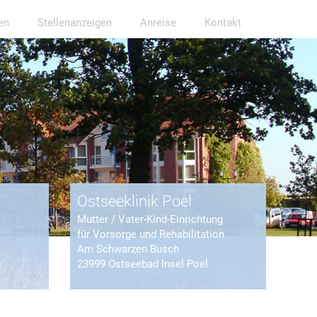
en
Stellenanzeigen
Anreise
Kontakt
Ostseeklinik Poel
Mutter / Vater-Kind-Einrichtung
für Vorsorge und Rehabilitation
Am Schwarzen Busch
23999 Ostseebad Insel Poel