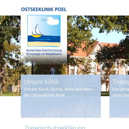
Unsere Klinik
Thera
Unsere Klinik Sonne, Wind und Meer -
Ein umf
die Ostseeklinik Poel
steht Ih
Datenschutzerklärung