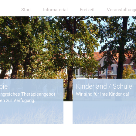
Start
Infomaterial
Freizeit
Veranstaltung
pie
Kinderland / Schule
angreiches Therapieangebot
Wir sind für Ihre Kinder da!
nen zur Verfügung.