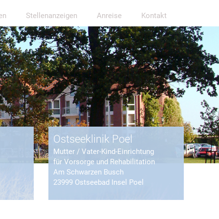
en
Stellenanzeigen
Anreise
Kontakt
Ostseeklinik Poel
Mutter / Vater-Kind-Einrichtung
für Vorsorge und Rehabilitation
Am Schwarzen Busch
23999 Ostseebad Insel Poel