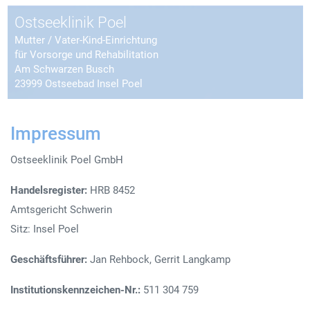
Ostseeklinik Poel
Mutter / Vater-Kind-Einrichtung
für Vorsorge und Rehabilitation
Am Schwarzen Busch
23999 Ostseebad Insel Poel
Impressum
Ostseeklinik Poel GmbH
Handelsregister:
HRB 8452
Amtsgericht Schwerin
Sitz: Insel Poel
Geschäftsführer:
Jan Rehbock, Gerrit Langkamp
Institutionskennzeichen-Nr.:
511 304 759