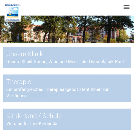
Unsere Klinik
Unsere Klinik Sonne, Wind und Meer - die Ostseeklinik Poel
Therapie
Ein umfangreiches Therapieangebot steht Ihnen zur
Verfügung.
Kinderland / Schule
Wir sind für Ihre Kinder da!