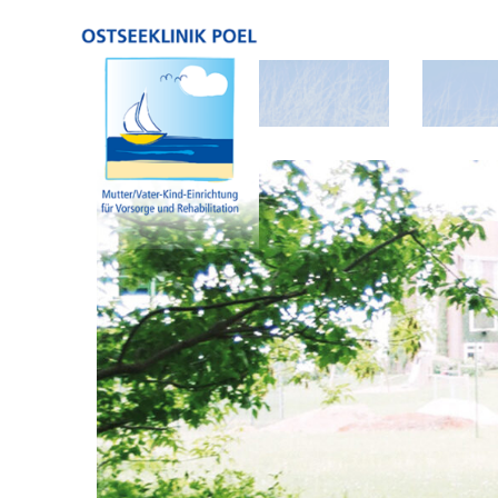
Unsere Klinik Sonne, Wind und Meer -
Ein umf
die Ostseeklinik Poel
steht Ih