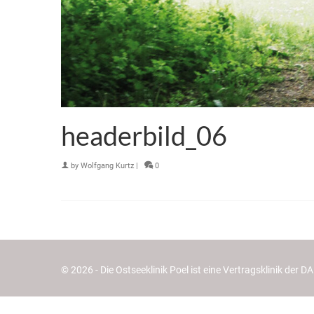
headerbild_06
by
Wolfgang Kurtz
|
0
© 2026 - Die Ostseeklinik Poel ist eine Vertragsklinik der 