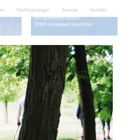
Mutter / Vater-Kind-Einrichtung
en
Stellenanzeigen
Anreise
Kontakt
für Vorsorge und Rehabilitation
Am Schwarzen Busch
23999 Ostseebad Insel Poel