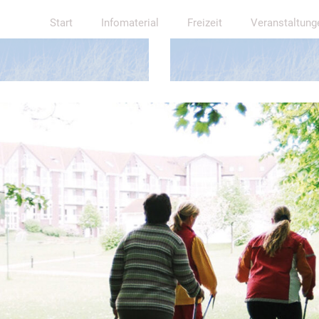
angreiches Therapieangebot
Wir sind für Ihre Kinder da!
Start
Infomaterial
Freizeit
Veranstaltung
nen zur Verfügung.