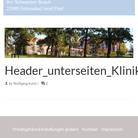
Am Schwarzen Busch
23999 Ostseebad Insel Poel
Header_unterseiten_Klini
by
Wolfgang Kurtz
|
0
Privatsphäre-Einstellungen ändern
Kontakt
Impressum