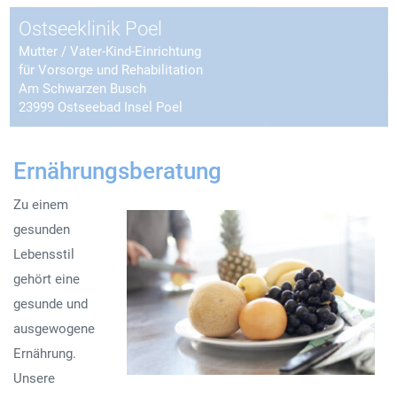
Ostseeklinik Poel
Mutter / Vater-Kind-Einrichtung
für Vorsorge und Rehabilitation
Am Schwarzen Busch
23999 Ostseebad Insel Poel
Ernährungsberatung
Zu einem
gesunden
Lebensstil
gehört eine
gesunde und
ausgewogene
Ernährung.
Unsere