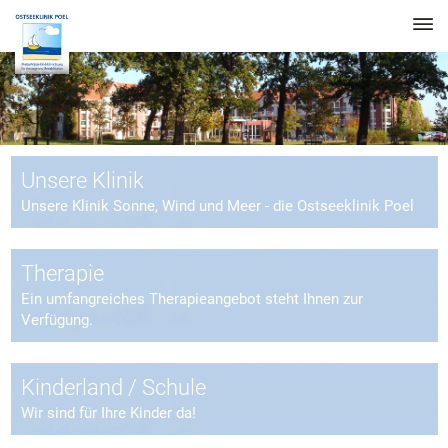
Unsere Klinik
Unsere Klinik Sonne, Wind und Meer - die Ostseeklinik Poel
Therapie
Ein umfangreiches Therapieangebot steht Ihnen zur
Verfügung.
Kinderland / Schule
Wir sind für Ihre Kinder da!